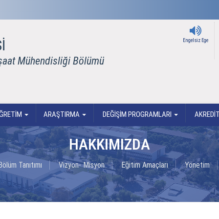
İ
Engelsiz Ege
nşaat Mühendisliği Bölümü
ÖĞRETİM
ARAŞTIRMA
DEĞİŞİM PROGRAMLARI
AKREDİ
HAKKIMIZDA
Bölüm Tanıtımı
Vizyon- Misyon
Eğitim Amaçları
Yönetim