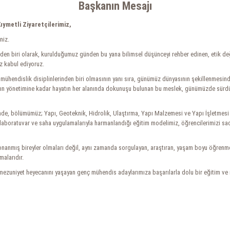
Başkanın Mesajı
ıymetli Ziyaretçilerimiz,
niz.
den biri olarak, kurulduğumuz günden bu yana bilimsel düşünceyi rehber edinen, etik değ
z kabul ediyoruz.
mel mühendislik disiplinlerinden biri olmasının yanı sıra, günümüz dünyasının şekillenme
nın yönetimine kadar hayatın her alanında dokunuşu bulunan bu meslek, günümüzde sürdürüle
de, bölümümüz; Yapı, Geoteknik, Hidrolik, Ulaştırma, Yapı Malzemesi ve Yapı İşletmesi 
 laboratuvar ve saha uygulamalarıyla harmanlandığı eğitim modelimiz, öğrencilerimizi s
onanmış bireyler olmaları değil, aynı zamanda sorgulayan, araştıran, yaşam boyu öğrenmey
alarıdır.
zuniyet heyecanını yaşayan genç mühendis adaylarımıza başarılarla dolu bir eğitim ve m