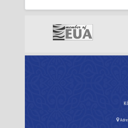
K
Adres