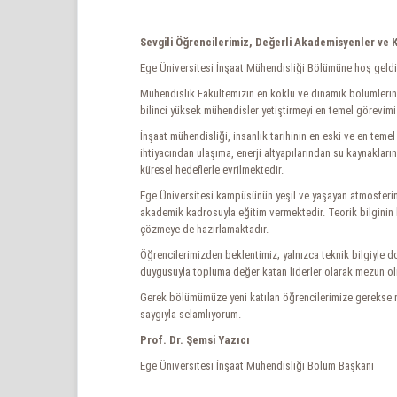
Sevgili Öğrencilerimiz, Değerli Akademisyenler ve K
Ege Üniversitesi İnşaat Mühendisliği Bölümüne hoş geldi
Mühendislik Fakültemizin en köklü ve dinamik bölümlerin
bilinci yüksek mühendisler yetiştirmeyi en temel görevimi
İnşaat mühendisliği, insanlık tarihinin en eski ve en te
ihtiyacından ulaşıma, enerji altyapılarından su kaynakları
küresel hedeflerle evrilmektedir.
Ege Üniversitesi kampüsünün yeşil ve yaşayan atmosferin
akademik kadrosuyla eğitim vermektedir. Teorik bilginin
çözmeye de hazırlamaktadır.
Öğrencilerimizden beklentimiz; yalnızca teknik bilgiyle d
duygusuyla topluma değer katan liderler olarak mezun olm
Gerek bölümümüze yeni katılan öğrencilerimize gerekse me
saygıyla selamlıyorum.
Prof. Dr. Şemsi Yazıcı
Ege Üniversitesi İnşaat Mühendisliği Bölüm Başkanı