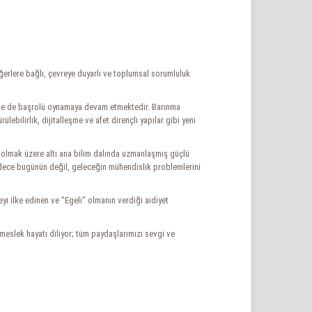
erlere bağlı, çevreye duyarlı ve toplumsal sorumluluk
sinde de başrolü oynamaya devam etmektedir. Barınma
bilirlik, dijitalleşme ve afet dirençli yapılar gibi yeni
olmak üzere altı ana bilim dalında uzmanlaşmış güçlü
adece bugünün değil, geleceğin mühendislik problemlerini
i ilke edinen ve "Egeli" olmanın verdiği aidiyet
eslek hayatı diliyor; tüm paydaşlarımızı sevgi ve