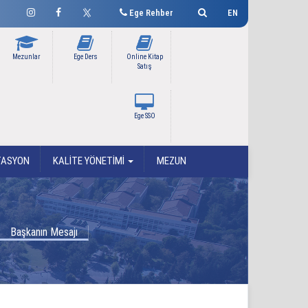
Ege Rehber
EN
Mezunlar
Ege Ders
Online Kitap
Satış
Ege SSO
TASYON
KALİTE YÖNETİMİ
MEZUN
Başkanın Mesajı